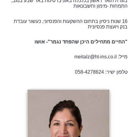
בוגרת תואר ראשון בכלכלה באוניברסיטת באר שבע בנגב,
התמחות -מימון וחשבונאות
16 שנות ניסיון בתחום ההשקעות והפנסיוני, כעשור עובדת
בנק ויועצת פנסיונית
"החיים מתחילים היכן שהפחד נגמר"- אושו
מייל: meitalz@ht-ins.co.il
טלפון ישיר: 058-4278624