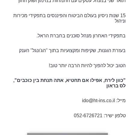
תואר שני במנהל עסקים עם התמחות במימון ושוק ההון
15 שנות ניסיון בעולם הביטוח והפיננסים בתפקידי מכירות
וניהול
בתפקידי האחרון מנהל סוכנים בחברת הראל.
בעזרת הוגנות, שקיפות ומקצועיות בתוך "הג'ונגל" הענק
הטוב יכול להפוך להיות הרבה יותר טוב!
"כוון לירח, אפילו אם תחטיא, אתה תנחת בין כוכבים",
לס בראון
מייל: ido@ht-ins.co.il
טלפון ישיר: 052-6726721