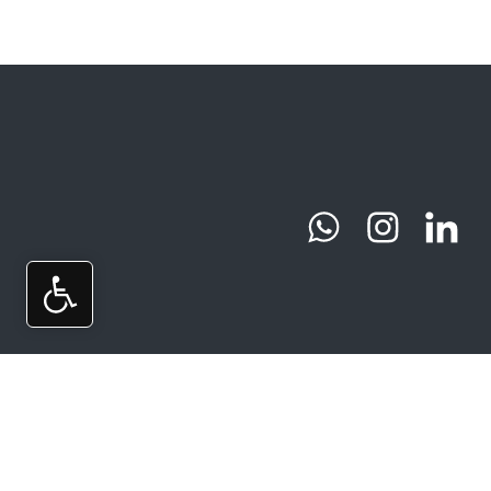
טלפון:
פקס:
office@ht-
1533-
03-
ins.co.il
7504961
6470002