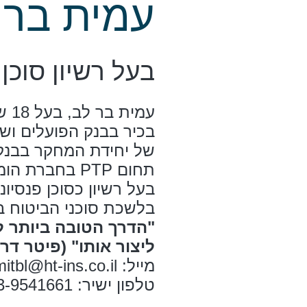
עמית בר 
בעל רשיון סוכן 
עמי
בכיר בבנק הפועלים ו
של יחידת המחקר בבנק
תחום PTP בחברת הומי משכנתאות חברתיות.
בעל רשיון כסוכן פנסיו
בלשכת סוכני הביטוח ב
"הדרך הטובה ביותר ל
ליצור אותו" (פיטר דרו
מייל: amitbl@ht-ins.co.il
טלפון ישיר: 053-9541661