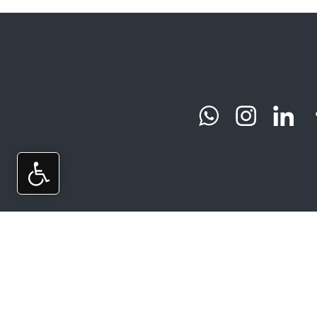
טלפון:
פקס:
office@ht-
1533-
03-
ins.co.il
7504961
6470002