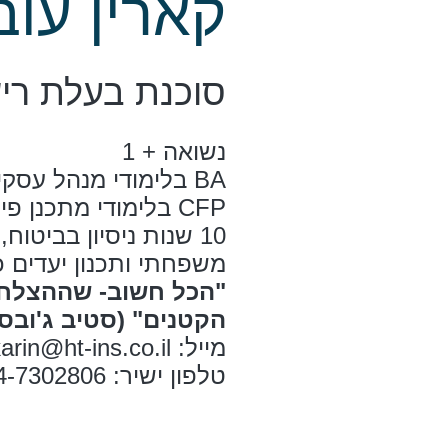
קארין עו
סוכנת בעלת רישי
נשואה + 1
BA בלימודי מנהל עסקים
CFP בלימודי מתכנן פיננסי
10 שנות ניסיון בביטו
משפחתי ותכנון יעדים כ
"הכל חשוב- שההצלח
הקטנים" (סטיב ג'ובס)
מייל: karin@ht-ins.co.il
טלפון ישיר: 054-7302806