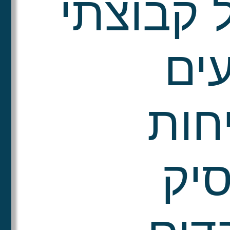
 קבוצתי
ים
חות
יק