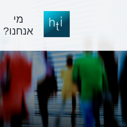
מי
אנחנו?