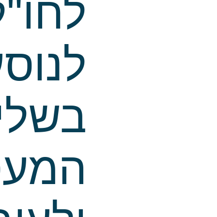
לחו"ל
לנוסע
בשלי
המעס