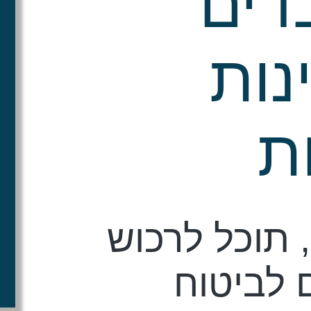
דים
נות
ת
 תוכל לרכוש
 לביטוח