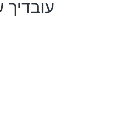
עובדיך 
בשליחות
לרבעון 
מועדי הי
של העוב
איתנו, אתה
בראש שקט 